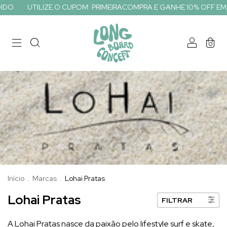
UTILIZE O CUPOM: PRIMEIRACOMPRA E GANHE 10% OFF EM SEU 
0
Início
.
Marcas
.
Lohai Pratas
Lohai Pratas
FILTRAR
A Lohai Pratas nasce da paixão pelo lifestyle surf e skate,