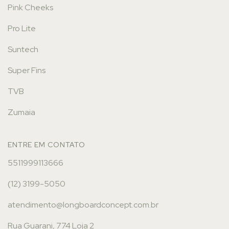
Pink Cheeks
Pro Lite
Suntech
Super Fins
TVB
Zumaia
ENTRE EM CONTATO
5511999113666
(12) 3199-5050
atendimento@longboardconcept.com.br
Rua Guarani, 774 Loja 2