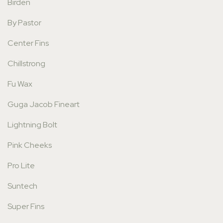
Birden
By Pastor
Center Fins
Chillstrong
Fu Wax
Guga Jacob Fineart
Lightning Bolt
Pink Cheeks
Pro Lite
Suntech
Super Fins