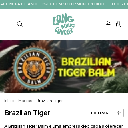
ACOMPRA E GANHE 10% OFF EM SEU PRIMEIRO PEDIDO
UTILIZE O
0
Início
.
Marcas
.
Brazilian Tiger
Brazilian Tiger
FILTRAR
A Brazilian Tiger Balm é uma empresa dedicada a oferecer