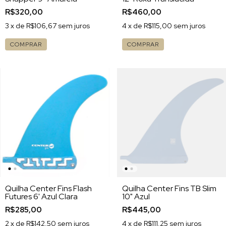
R$320,00
R$460,00
3
x de
R$106,67
sem juros
4
x de
R$115,00
sem juros
COMPRAR
COMPRAR
Quilha Center Fins Flash
Quilha Center Fins TB Slim
Futures 6' Azul Clara
10" Azul
R$285,00
R$445,00
2
x de
R$142,50
sem juros
4
x de
R$111,25
sem juros