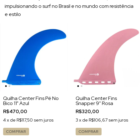
impulsionando o surf no Brasil e no mundo com resistência
e estilo
Quilha Center Fins Pé No
Quilha Center Fins
Bico 11" Azul
Snapper 9'' Rosa
R$470,00
R$320,00
4
x de
R$117,50
sem juros
3
x de
R$106,67
sem juros
COMPRAR
COMPRAR