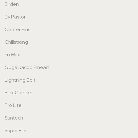
Birden
By Pastor
Center Fins
Chillstrong
Fu Wax
Guga Jacob Fineart
Lightning Bolt
Pink Cheeks
Pro Lite
Suntech
Super Fins