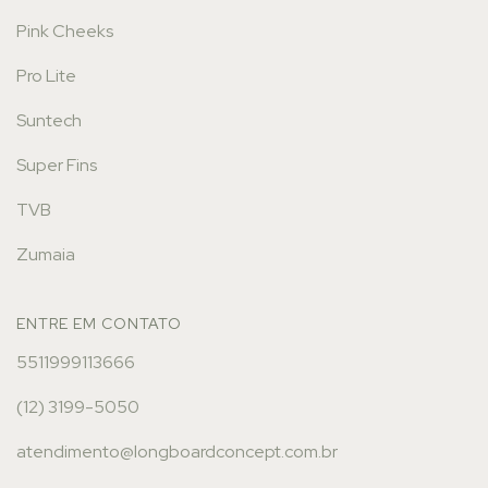
Pink Cheeks
Pro Lite
Suntech
Super Fins
TVB
Zumaia
ENTRE EM CONTATO
5511999113666
(12) 3199-5050
atendimento@longboardconcept.com.br