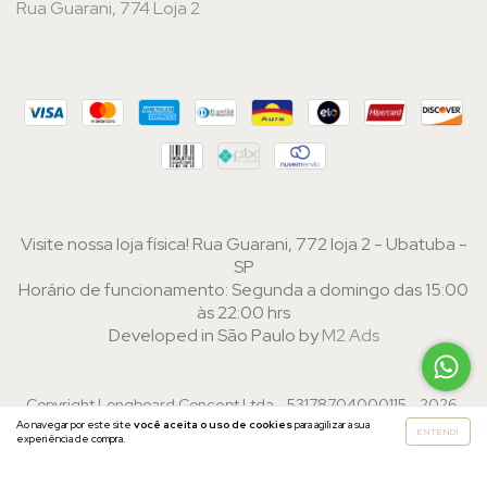
Rua Guarani, 774 Loja 2
Visite nossa loja física! Rua Guarani, 772 loja 2 - Ubatuba -
SP
Horário de funcionamento: Segunda a domingo das 15:00
às 22:00 hrs
Developed in São Paulo by
M2 Ads
Copyright Longboard Concept Ltda - 53178704000115 - 2026.
Todos os direitos reservados.
Ao navegar por este site
você aceita o uso de cookies
para agilizar a sua
ENTENDI
experiência de compra.